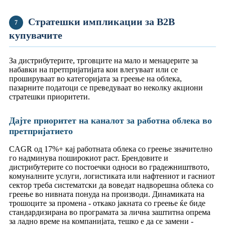
Стратешки импликации за B2B
7
купувачите
За дистрибутерите, трговците на мало и менаџерите за
набавки на претпријатијата кои влегуваат или се
прошируваат во категоријата за греење на облека,
пазарните податоци се преведуваат во неколку акциони
стратешки приоритети.
Дајте приоритет на каналот за работна облека во
претпријатието
CAGR од 17%+ кај работната облека со греење значително
го надминува поширокиот раст. Брендовите и
дистрибутерите со постоечки односи во градежништвото,
комуналните услуги, логистиката или нафтениот и гасниот
сектор треба систематски да воведат надворешна облека со
греење во нивната понуда на производи. Динамиката на
трошоците за промена - откако јакната со греење ќе биде
стандардизирана во програмата за лична заштитна опрема
за ладно време на компанијата, тешко е да се замени -