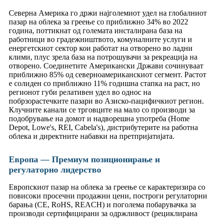
Северна Америка го држи најголемиот удел на глобалниот
пазар на облека за греење со приближно 34% во 2022
година, поттикнат од големата инсталирана база на
работници во градежништвото, комуналните услуги и
енергетскиот сектор кои работат на отворено во ладни
клими, плус зрела база на потрошувачи за рекреација на
отворено. Соединетите Американски Држави сочинуваат
приближно 85% од северноамериканскиот сегмент. Растот
е солиден со приближно 11% годишна стапка на раст, но
регионот губи релативен удел во однос на
побрзорастечките пазари во Азиско-пацифичкиот регион.
Клучните канали се трговците на мало со производи за
подобрување на домот и надворешна употреба (Home
Depot, Lowe's, REI, Cabela's), дистрибутерите на работна
облека и директните набавки на претпријатијата.
Европа — Премиум позиционирање и
регулаторно лидерство
Европскиот пазар на облека за греење се карактеризира со
повисоки просечни продажни цени, построги регулаторни
барања (CE, RoHS, REACH) и поголема побарувачка за
производи сертифицирани за одржливост (рециклирана