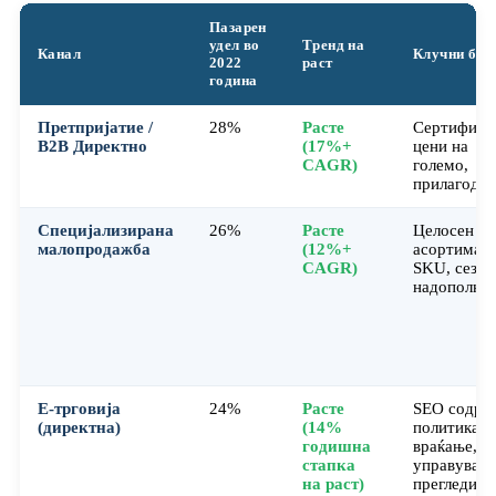
Пазарен
удел во
Тренд на
Канал
Клучни бар
2022
раст
година
Претпријатие /
28%
Расте
Сертифика
B2B Директно
(17%+
цени на
CAGR)
големо,
прилагоду
Специјализирана
26%
Расте
Целосен
малопродажба
(12%+
асортиман 
CAGR)
SKU, сезон
надополну
Е-трговија
24%
Расте
SEO содрж
(директна)
(14%
политика з
годишна
враќање,
стапка
управување
на раст)
прегледи