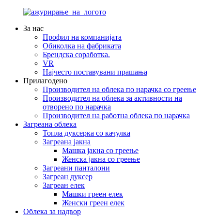
За нас
Профил на компанијата
Обиколка на фабриката
Брендска соработка.
VR
Најчесто поставувани прашања
Прилагодено
Производител на облека по нарачка со греење
Производител на облека за активности на
отворено по нарачка
Производител на работна облека по нарачка
Загреана облека
Топла дуксерка со качулка
Загреана јакна
Машка јакна со греење
Женска јакна со греење
Загреани панталони
Загреан дуксер
Загреан елек
Машки греен елек
Женски греен елек
Облека за надвор