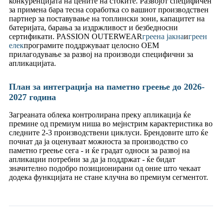
конкуренцијата на цените на стоките. Развојот специфичен
за примена бара тесна соработка со вашиот производствен
партнер за поставување на топлински зони, капацитет на
батеријата, барања за издржливост и безбедносни
сертификати. PASSION OUTERWEAR
греена јакна
и
греен
елек
програмите поддржуваат целосно OEM
прилагодување за развој на производи специфични за
апликацијата.
План за интеграција на паметно греење до 2026-
2027 година
Загреаната облека контролирана преку апликација ќе
премине од премиум ниша во мејнстрим карактеристика во
следните 2-3 производствени циклуси. Брендовите што ќе
почнат да ја оценуваат можноста за производство со
паметно греење сега - и ќе градат односи за развој на
апликации потребни за да ја поддржат - ќе бидат
значително подобро позиционирани од оние што чекаат
додека функцијата не стане клучна во премиум сегментот.