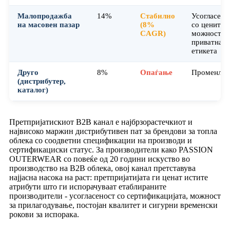
Малопродажба
14%
Стабилно
Усогласено
на масовен пазар
(8%
со цените,
CAGR)
можност за
приватна
етикета
Друго
8%
Опаѓање
Променлив
(дистрибутер,
каталог)
Претпријатискиот B2B канал е најбрзорастечкиот и
највисоко маржин дистрибутивен пат за брендови за топла
облека со соодветни спецификации на производи и
сертификациски статус. За производители како PASSION
OUTERWEAR со повеќе од 20 години искуство во
производство на B2B облека, овој канал претставува
најјасна насока на раст: претпријатијата ги ценат истите
атрибути што ги испорачуваат етаблираните
производители - усогласеност со сертификацијата, можност
за прилагодување, постојан квалитет и сигурни временски
рокови за испорака.