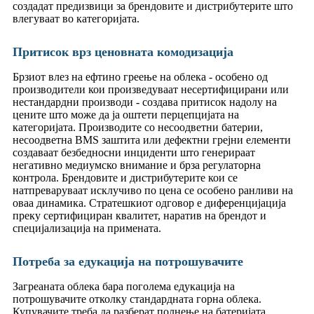
создадат предизвици за брендовите и дистрибутерите што
влегуваат во категоријата.
Притисок врз ценовната комодизација
Брзиот влез на ефтино греење на облека - особено од
производители кои произведуваат несертифицирани или
нестандардни производи - создава притисок надолу на
цените што може да ја оштети перцепцијата на
категоријата. Производите со несоодветни батерии,
несоодветна BMS заштита или дефектни грејни елементи
создаваат безбедносни инциденти што генерираат
негативно медиумско внимание и брза регулаторна
контрола. Брендовите и дистрибутерите кои се
натпреваруваат исклучиво по цена се особено ранливи на
оваа динамика. Стратешкиот одговор е диференцијација
преку сертифициран квалитет, наратив на брендот и
специјализација на примената.
Потреба за едукација на потрошувачите
Загреаната облека бара поголема едукација на
потрошувачите отколку стандардната горна облека.
Купувачите треба да разберат полнење на батеријата,