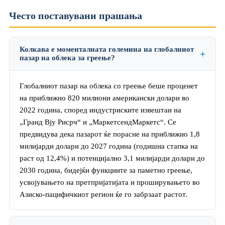
Често поставувани прашања
Колкава е моменталната големина на глобалниот
пазар на облека за греење?
Глобалниот пазар на облека со греење беше проценет
на приближно 820 милиони американски долари во
2022 година, според индустриските извештаи на
„Гранд Вју Рисрч“ и „МаркетсендМаркетс“. Се
предвидува дека пазарот ќе порасне на приближно 1,8
милијарди долари до 2027 година (годишна стапка на
раст од 12,4%) и потенцијално 3,1 милијарди долари до
2030 година, бидејќи функциите за паметно греење,
усвојувањето на претпријатијата и проширувањето во
Азиско-пацифичкиот регион ќе го забрзаат растот.