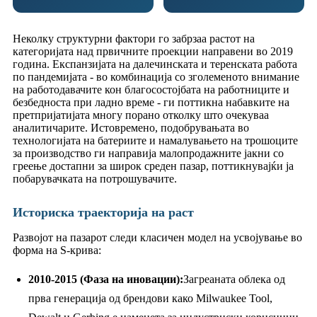
Неколку структурни фактори го забрзаа растот на
категоријата над првичните проекции направени во 2019
година. Експанзијата на далечинската и теренската работа
по пандемијата - во комбинација со зголеменото внимание
на работодавачите кон благосостојбата на работниците и
безбедноста при ладно време - ги поттикна набавките на
претпријатијата многу порано отколку што очекуваа
аналитичарите. Истовремено, подобрувањата во
технологијата на батериите и намалувањето на трошоците
за производство ги направија малопродажните јакни со
греење достапни за широк среден пазар, поттикнувајќи ја
побарувачката на потрошувачите.
Историска траекторија на раст
Развојот на пазарот следи класичен модел на усвојување во
форма на S-крива:
2010-2015 (Фаза на иновации):
Загреаната облека од
прва генерација од брендови како Milwaukee Tool,