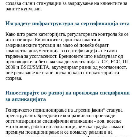
создава силни стимулации за задржување на клиентите за
раните купувачи.
Изградете инфраструктура за сертификација сега
Како што расте категоријата, регулаторната контрола ќе се
интензивира. Европските царински власти и
американските трговци на мало сè повеќе бараат
комплетна документација за сертификација - не само
тврдења за усогласеност. Брендовите што набавуваат од
производители без важечка документација за CE, FCC, UL
2089 и BSCI/SMETA, акумулираат ризик од усогласеност,
чие решавање ќе стане поскапо како што категоријата
созрева.
Инвестирајте во развој на производи специфични
за апликацијата
Генеричкото позиционирање на „греени јакни“ станува
пренатрупано. Брендовите кои развиваат производи
оптимизирани за специфични апликации - лов, возење
мотоцикли, работа во ладилници, зимска градба - имаат
премиум позиционирање и се помалку ранливи на