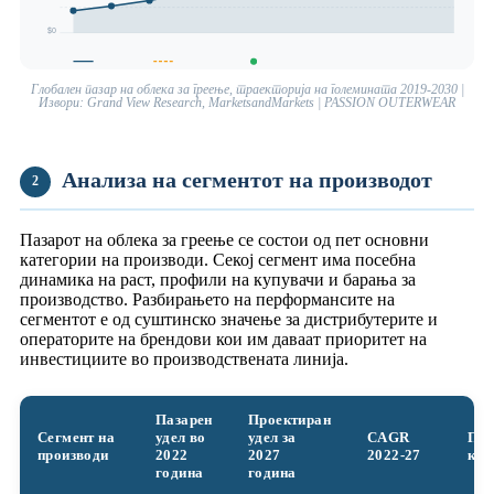
$0
Глобален пазар на облека за греење, траекторија на големината 2019-2030 |
Извори: Grand View Research, MarketsandMarkets | PASSION OUTERWEAR
Анализа на сегментот на производот
2
Пазарот на облека за греење се состои од пет основни
категории на производи. Секој сегмент има посебна
динамика на раст, профили на купувачи и барања за
производство. Разбирањето на перформансите на
сегментот е од суштинско значење за дистрибутерите и
операторите на брендови кои им даваат приоритет на
инвестициите во производствената линија.
Пазарен
Проектиран
Сегмент на
удел во
удел за
CAGR
При
производи
2022
2027
2022-27
куп
година
година