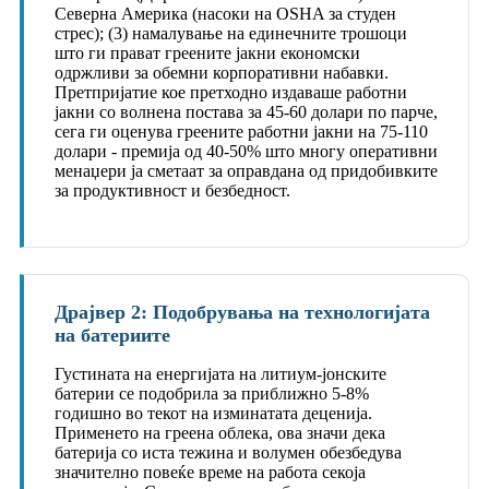
Северна Америка (насоки на OSHA за студен
стрес); (3) намалување на единечните трошоци
што ги прават греените јакни економски
одржливи за обемни корпоративни набавки.
Претпријатие кое претходно издаваше работни
јакни со волнена постава за 45-60 долари по парче,
сега ги оценува греените работни јакни на 75-110
долари - премија од 40-50% што многу оперативни
менаџери ја сметаат за оправдана од придобивките
за продуктивност и безбедност.
Драјвер 2: Подобрувања на технологијата
на батериите
Густината на енергијата на литиум-јонските
батерии се подобрила за приближно 5-8%
годишно во текот на изминатата деценија.
Применето на греена облека, ова значи дека
батерија со иста тежина и волумен обезбедува
значително повеќе време на работа секоја