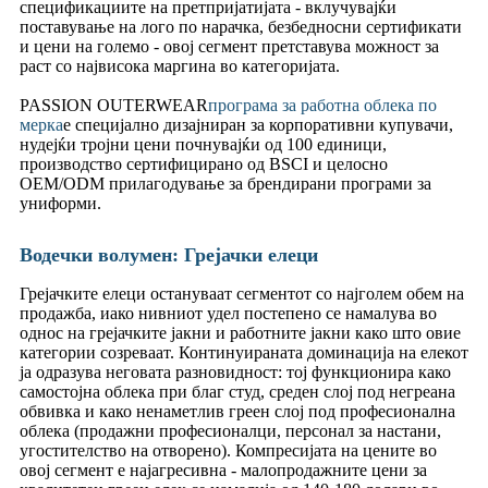
спецификациите на претпријатијата - вклучувајќи
поставување на лого по нарачка, безбедносни сертификати
и цени на големо - овој сегмент претставува можност за
раст со највисока маргина во категоријата.
PASSION OUTERWEAR
програма за работна облека по
мерка
е специјално дизајниран за корпоративни купувачи,
нудејќи тројни цени почнувајќи од 100 единици,
производство сертифицирано од BSCI и целосно
OEM/ODM прилагодување за брендирани програми за
униформи.
Водечки волумен: Грејачки елеци
Грејачките елеци остануваат сегментот со најголем обем на
продажба, иако нивниот удел постепено се намалува во
однос на грејачките јакни и работните јакни како што овие
категории созреваат. Континуираната доминација на елекот
ја одразува неговата разновидност: тој функционира како
самостојна облека при благ студ, среден слој под негреана
обвивка и како ненаметлив греен слој под професионална
облека (продажни професионалци, персонал за настани,
угостителство на отворено). Компресијата на цените во
овој сегмент е најагресивна - малопродажните цени за