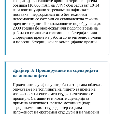
генерација. Сегашните врвни батерии со греена
обвивка (10.000 mAh на 7,4V) обезбедуваат 10-14
часа континуирано загревање на најниската
поставка - перформанси што беа технички
невозможни со батерии со еквивалентна тежина
пред пет години. Понатамошните подобрувања до
2030 година ќе овозможат или подолго време на
работа со сегашната големина на батеријата или
споредливо време на работа со значително помали
и полесни батерии, кои се комерцијално вредни.
Драјвер 3: Проширување на сценаријата
на апликацијата
Првичниот случај на употреба на загреана облека -
одржување на топлината на лицето за време на
изложеност на екстремен студ - значително се
прошири. Сегашните и новите сценарија за
примена вклучуваат: возење мотоцикл (каде
аеродинамичниот студ од ветер создава
изложеност на екстремен студ дури и на умерени