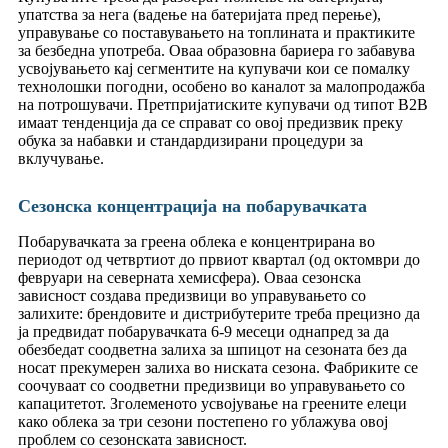
упатства за нега (вадење на батеријата пред перење),
управување со поставувањето на топлината и практиките
за безбедна употреба. Оваа образовна бариера го забавува
усвојувањето кај сегментите на купувачи кои се помалку
технолошки погодни, особено во каналот за малопродажба
на потрошувачи. Претпријатиските купувачи од типот B2B
имаат тенденција да се справат со овој предизвик преку
обука за набавки и стандардизирани процедури за
вклучување.
Сезонска концентрација на побарувачката
Побарувачката за греена облека е концентрирана во
периодот од четвртиот до првиот квартал (од октомври до
февруари на северната хемисфера). Оваа сезонска
зависност создава предизвици во управувањето со
залихите: брендовите и дистрибутерите треба прецизно да
ја предвидат побарувачката 6-9 месеци однапред за да
обезбедат соодветна залиха за шпицот на сезоната без да
носат прекумерен залиха во ниската сезона. Фабриките се
соочуваат со соодветни предизвици во управувањето со
капацитетот. Зголеменото усвојување на греените елеци
како облека за три сезони постепено го ублажува овој
проблем со сезонската зависност.