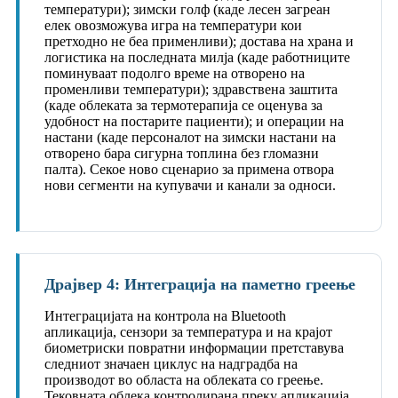
температури); зимски голф (каде лесен загреан
елек овозможува игра на температури кои
претходно не беа применливи); достава на храна и
логистика на последната милја (каде работниците
поминуваат подолго време на отворено на
променливи температури); здравствена заштита
(каде облеката за термотерапија се оценува за
удобност на постарите пациенти); и операции на
настани (каде персоналот на зимски настани на
отворено бара сигурна топлина без гломазни
палта). Секое ново сценарио за примена отвора
нови сегменти на купувачи и канали за односи.
Драјвер 4: Интеграција на паметно греење
Интеграцијата на контрола на Bluetooth
апликација, сензори за температура и на крајот
биометриски повратни информации претставува
следниот значаен циклус на надградба на
производот во областа на облеката со греење.
Тековната облека контролирана преку апликација