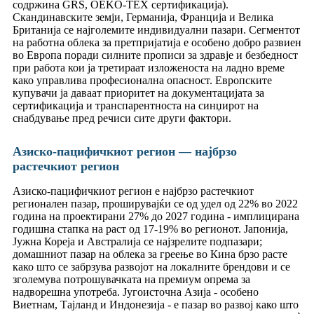
содржина GRS, OEKO-TEX сертификација).
Скандинавските земји, Германија, Франција и Велика
Британија се најголемите индивидуални пазари. Сегментот
на работна облека за претпријатија е особено добро развиен
во Европа поради силните прописи за здравје и безбедност
при работа кои ја третираат изложеноста на ладно време
како управлива професионална опасност. Европските
купувачи ја даваат приоритет на документацијата за
сертификација и транспарентноста на синџирот на
снабдување пред речиси сите други фактори.
Азиско-пацифичкиот регион — најбрзо
растечкиот регион
Азиско-пацифичкиот регион е најбрзо растечкиот
регионален пазар, проширувајќи се од удел од 22% во 2022
година на проектирани 27% до 2027 година - имплицирана
годишна стапка на раст од 17-19% во регионот. Јапонија,
Јужна Кореја и Австралија се најзрелите подпазари;
домашниот пазар на облека за греење во Кина брзо расте
како што се забрзува развојот на локалните брендови и се
зголемува потрошувачката на премиум опрема за
надворешна употреба. Југоисточна Азија - особено
Виетнам, Тајланд и Индонезија - е пазар во развој како што