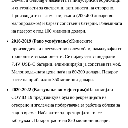
Dewalt и Gerbing е наменета за индустриски корисници
и ентузијасти за екстремни активности на отворено.
Производите се гломазни, скапи (200-400 долари во
малопродажба) и бараат сопствени батерии. Големината
на пазарот е под 100 милиони долари.
2016-2019 (Рано усвојување):
Кинеските
производители влегуваат во голем обем, намалувајќи ги
трошоците за компоненти. Се појавуваат стандардни
7,4V USB-C батерии, елиминирајќи ја сопствената моќ.
Малопродажната цена паѓа на 80-200 долари. Пазарот
расте на приближно 350 милиони долари.
2020-2022 (Влегување во мејнстрим):
Пандемијата
COVID-19 предизвикува бум во рекреацијата на
отворено и зголемена побарувачка за работна облека за
ладно време. Набавките од претпријатијата се
забрзуваат. Пазарот расте на 820 милиони долари.