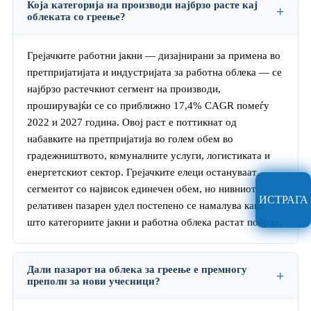
Која категорија на производи најбрзо расте кај
облеката со греење?
Грејачките работни јакни — дизајнирани за примена во
претпријатијата и индустријата за работна облека — се
најбрзо растечкиот сегмент на производи,
проширувајќи се со приближно 17,4% CAGR помеѓу
2022 и 2027 година. Овој раст е поттикнат од
набавките на претпријатија во голем обем во
градежништвото, комуналните услуги, логистиката и
енергетскиот сектор. Грејачките елеци остануваат
сегментот со највисок единечен обем, но нивниот
ИСТРАГА
релативен пазарен удел постепено се намалува како
што категориите јакни и работна облека растат побрзо.
Дали пазарот на облека за греење е премногу
преполн за нови учесници?