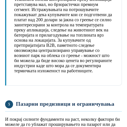
претставува мал, но брзорастечки премиум
сегмент. Истражувањата на потрошувачите
покажуваат дека купувачите кои се подготвени да
платат над 200 долари за јакна со греење се силно
заинтересирани за контрола на температурата
преку апликација, следење на животниот век на
батеријата и прилагодување на топлината врз
основа на локацијата. За купувачите од
претпријатијата B2B, паметното следење
овозможува централизирано управување со
возниот парк на облека со греење - можност што
би можела да биде високо ценета во регулираните
индустрии каде што мора да се документира
термичката изложеност на работниците.
Пазарни предизвици и ограничувања
5
И покрај силните фундаменти на раст, неколку фактори би
можеле да го ублажат проширувањето на пазарот или да