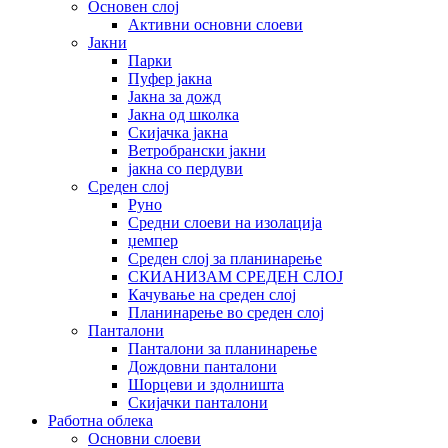
Основен слој
Активни основни слоеви
Јакни
Парки
Пуфер јакна
Јакна за дожд
Јакна од школка
Скијачка јакна
Ветробрански јакни
јакна со пердуви
Среден слој
Руно
Средни слоеви на изолација
џемпер
Среден слој за планинарење
СКИАНИЗАМ СРЕДЕН СЛОЈ
Качување на среден слој
Планинарење во среден слој
Панталони
Панталони за планинарење
Дождовни панталони
Шорцеви и здолништа
Скијачки панталони
Работна облека
Основни слоеви