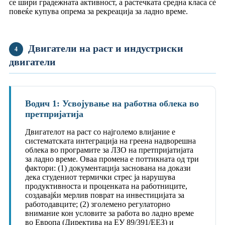
се шири градежната активност, а растечката средна класа сè
повеќе купува опрема за рекреација за ладно време.
Двигатели на раст и индустриски
4
двигатели
Водич 1: Усвојување на работна облека во
претпријатија
Двигателот на раст со најголемо влијание е
систематската интеграција на греена надворешна
облека во програмите за ЛЗО на претпријатијата
за ладно време. Оваа промена е поттикната од три
фактори: (1) документација заснована на докази
дека студениот термички стрес ја нарушува
продуктивноста и проценката на работниците,
создавајќи мерлив поврат на инвестицијата за
работодавците; (2) зголемено регулаторно
внимание кон условите за работа во ладно време
во Европа (Директива на ЕУ 89/391/ЕЕЗ) и