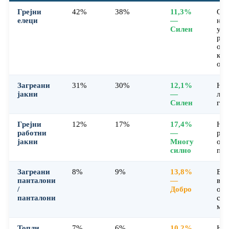
Грејни
42%
38%
11,3%
Обл
елеци
—
над
Силен
упо
раб
обл
кор
обл
Загреани
31%
30%
12,1%
На 
јакни
—
лов
Силен
гра
Грејни
12%
17%
17,4%
Наб
работни
—
раб
јакни
Многу
обл
силно
пре
Загреани
8%
9%
13,8%
Екс
панталони
—
воз
/
Добро
отв
панталони
ски
мот
Топли
7%
6%
10,2%
Нач