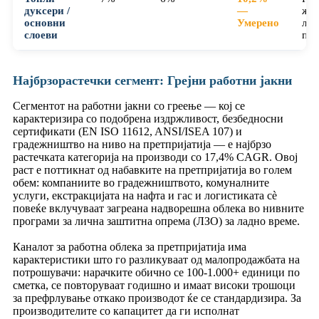
дуксери /
—
жив
основни
Умерено
леж
слоеви
под
Најбрзорастечки сегмент: Грејни работни јакни
Сегментот на работни јакни со греење — кој се
карактеризира со подобрена издржливост, безбедносни
сертификати (EN ISO 11612, ANSI/ISEA 107) и
градежништво на ниво на претпријатија — е најбрзо
растечката категорија на производи со 17,4% CAGR. Овој
раст е поттикнат од набавките на претпријатија во голем
обем: компаниите во градежништвото, комуналните
услуги, екстракцијата на нафта и гас и логистиката сè
повеќе вклучуваат загреана надворешна облека во нивните
програми за лична заштитна опрема (ЛЗО) за ладно време.
Каналот за работна облека за претпријатија има
карактеристики што го разликуваат од малопродажбата на
потрошувачи: нарачките обично се 100-1.000+ единици по
сметка, се повторуваат годишно и имаат високи трошоци
за префрлување откако производот ќе се стандардизира. За
производителите со капацитет да ги исполнат