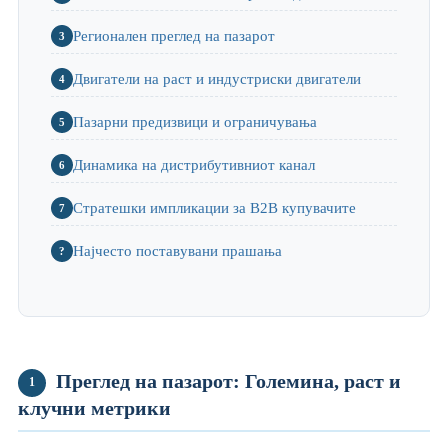
Регионален преглед на пазарот
3
Двигатели на раст и индустриски двигатели
4
Пазарни предизвици и ограничувања
5
Динамика на дистрибутивниот канал
6
Стратешки импликации за B2B купувачите
7
Најчесто поставувани прашања
?
Преглед на пазарот: Големина, раст и
1
клучни метрики