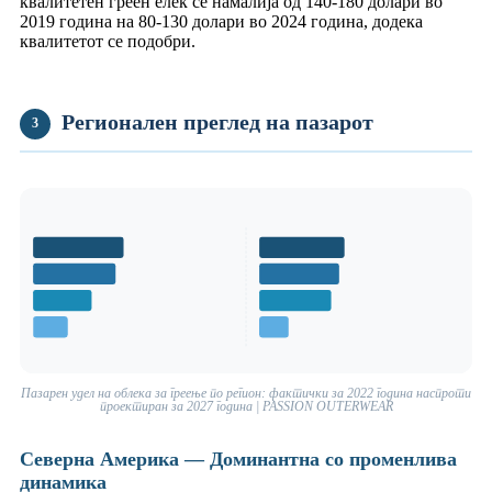
квалитетен греен елек се намалија од 140-180 долари во
2019 година на 80-130 долари во 2024 година, додека
квалитетот се подобри.
Регионален преглед на пазарот
3
Пазарен удел на облека за греење по регион: фактички за 2022 година наспроти
проектиран за 2027 година | PASSION OUTERWEAR
Северна Америка — Доминантна со променлива
динамика