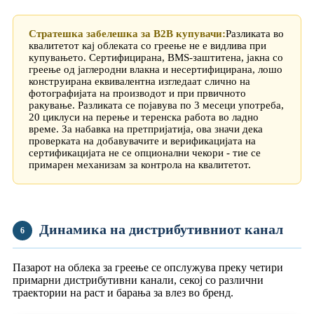
Стратешка забелешка за B2B купувачи:
Разликата во
квалитетот кај облеката со греење не е видлива при
купувањето. Сертифицирана, BMS-заштитена, јакна со
греење од јаглеродни влакна и несертифицирана, лошо
конструирана еквивалентна изгледаат слично на
фотографијата на производот и при првичното
ракување. Разликата се појавува по 3 месеци употреба,
20 циклуси на перење и теренска работа во ладно
време. За набавка на претпријатија, ова значи дека
проверката на добавувачите и верификацијата на
сертификацијата не се опционални чекори - тие се
примарен механизам за контрола на квалитетот.
Динамика на дистрибутивниот канал
6
Пазарот на облека за греење се опслужува преку четири
примарни дистрибутивни канали, секој со различни
траектории на раст и барања за влез во бренд.