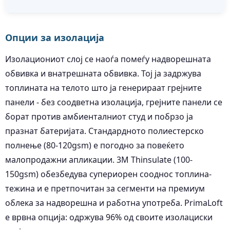
Опции за изолација
Изолациониот слој се наоѓа помеѓу надворешната
обвивка и внатрешната обвивка. Тој ја задржува
топлината на телото што ја генерираат грејните
панели - без соодветна изолација, грејните панели се
борат против амбиенталниот студ и побрзо ја
празнат батеријата. Стандардното полиестерско
полнење (80-120gsm) е погодно за повеќето
малопродажни апликации. 3M Thinsulate (100-
150gsm) обезбедува супериорен сооднос топлина-
тежина и е претпочитан за сегменти на премиум
облека за надворешна и работна употреба. PrimaLoft
е врвна опција: одржува 96% од своите изолациски