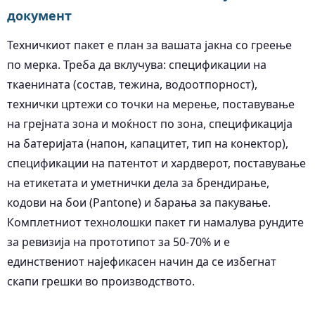
документ
Техничкиот пакет е план за вашата јакна со греење
по мерка. Треба да вклучува: спецификации на
ткаенината (состав, тежина, водоотпорност),
технички цртежи со точки на мерење, поставување
на грејната зона и моќност по зона, спецификација
на батеријата (напон, капацитет, тип на конектор),
спецификации на патентот и хардверот, поставување
на етикетата и уметнички дела за брендирање,
кодови на бои (Pantone) и барања за пакување.
Комплетниот технолошки пакет ги намалува рундите
за ревизија на прототипот за 50-70% и е
единствениот најефикасен начин да се избегнат
скапи грешки во производството.