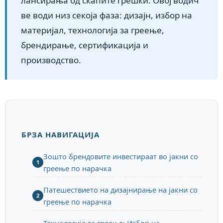
лансирања од скапите грешки. Овој водич
ве води низ секоја фаза: дизајн, избор на
материјал, технологија за греење,
брендирање, сертификација и
производство.
БРЗА НАВИГАЦИЈА
Зошто брендовите инвестираат во јакни со
1
греење по нарачка
Патешествието на дизајнирање на јакни со
2
греење по нарачка