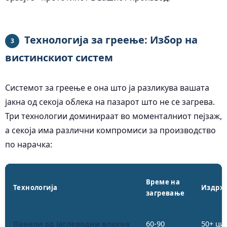
Технологија за греење: Избор на
3
вистинскиот систем
Системот за греење е она што ја разликува вашата
јакна од секоја облека на пазарот што не се загрева.
Три технологии доминираат во моменталниот пејзаж,
а секоја има различни компромиси за производство
по нарачка:
Време на
Технологија
Издрж
загревање
Панели од јаглеродни влакна
60-90
50+ ци