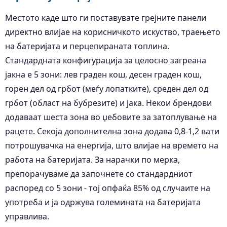
Местото каде што ги поставувате грејните панели
директно влијае на корисничкото искуство, траењето
на батеријата и перцепираната топлина.
Стандардната конфигурација за целосно загреана
јакна е 5 зони: лев граден кош, десен граден кош,
горен дел од грбот (меѓу лопатките), среден дел од
грбот (област на бубрезите) и јака. Некои брендови
додаваат шеста зона во џебовите за затоплување на
рацете. Секоја дополнителна зона додава 0,8-1,2 вати
потрошувачка на енергија, што влијае на времето на
работа на батеријата. За нарачки по мерка,
препорачуваме да започнете со стандардниот
распоред со 5 зони - тој опфаќа 85% од случаите на
употреба и ја одржува големината на батеријата
управлива.