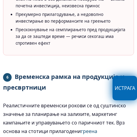
почетна инвестиција, неизвесна принос
Прекумерно прилагодување, а недоволно
инвестирање во перформансите на греењето
Прескокнување на семплирањето пред продукцијата
за да се заштеди време — речиси секогаш има
спротивен ефект
Временска рамка на продукција и
6
пресвртници
ИСТРАГА
Реалистичните временски рокови се од суштинско
значење за планирање на залихите, маркетинг
кампањите и управувањето со паричниот тек. Врз
основа на стотици прилагодени
греена