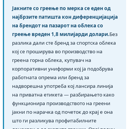
Јакните со греење по мерка се еден од
најбрзите патишта кон диференцијација
на брендот на пазарот на облека со
греење вреден 1,8 милијарди долари.
Без
разлика дали сте бренд за спортска облека
кој се проширува во производство на
греена горна облека, купувач на
корпоративни униформи кој ја подобрува
работната опрема или бренд за
надворешна употреба кој лансира линија
на приватна етикета — разбирањето како
функционира производството на греени
јакни по нарачка од почеток до крај е она
што ги разликува профитабилните