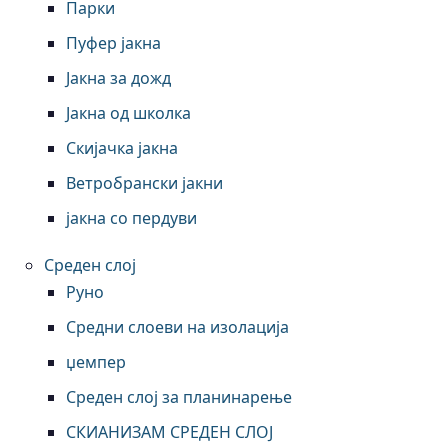
Парки
Пуфер јакна
Јакна за дожд
Јакна од школка
Скијачка јакна
Ветробрански јакни
јакна со пердуви
Среден слој
Руно
Средни слоеви на изолација
џемпер
Среден слој за планинарење
СКИАНИЗАМ СРЕДЕН СЛОЈ