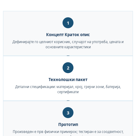
1
Концепт Краток опис
Дефинирајте го целниот корисник, случајот на употреба, цената и
основните карактеристики
2
Технолошки пакет
Детални спецификации: материјал, крој, грејни зони, батерија,
сертификати
3
Прототип
Произведен е прв физички примерок; тестиран е за соодветност,