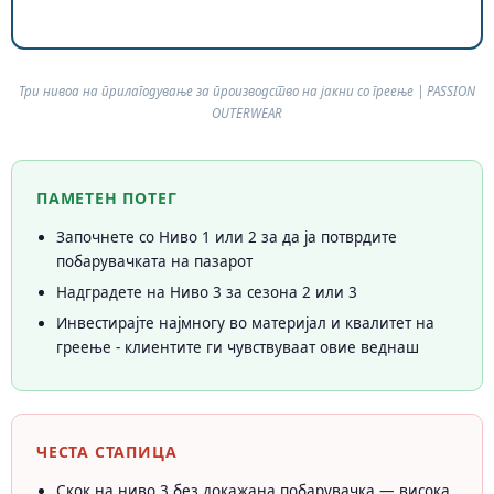
Три нивоа на прилагодување за производство на јакни со греење | PASSION
OUTERWEAR
ПАМЕТЕН ПОТЕГ
Започнете со Ниво 1 или 2 за да ја потврдите
побарувачката на пазарот
Надградете на Ниво 3 за сезона 2 или 3
Инвестирајте најмногу во материјал и квалитет на
греење - клиентите ги чувствуваат овие веднаш
ЧЕСТА СТАПИЦА
Скок на ниво 3 без докажана побарувачка — висока