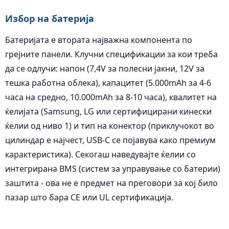
Избор на батерија
Батеријата е втората најважна компонента по
грејните панели. Клучни спецификации за кои треба
да се одлучи: напон (7,4V за полесни јакни, 12V за
тешка работна облека), капацитет (5.000mAh за 4-6
часа на средно, 10.000mAh за 8-10 часа), квалитет на
ќелијата (Samsung, LG или сертифицирани кинески
ќелии од ниво 1) и тип на конектор (приклучокот во
цилиндар е најчест, USB-C се појавува како премиум
карактеристика). Секогаш наведувајте ќелии со
интегрирана BMS (систем за управување со батерии)
заштита - ова не е предмет на преговори за кој било
пазар што бара CE или UL сертификација.