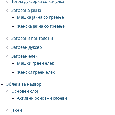
Топла дуксерка со качулка
Загреана јакна
Машка јакна со греење
Женска јакна со греење
Загреани панталони
Загреан дуксер
Загреан елек
Машки греен елек
Женски греен елек
Облека за надвор
Основен слој
Активни основни слоеви
Јакни