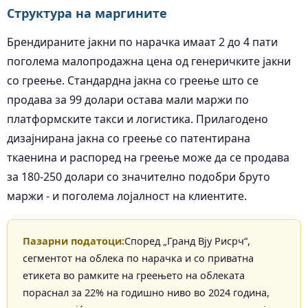
Структура на маргините
Брендираните јакни по нарачка имаат 2 до 4 пати
поголема малопродажна цена од генеричките јакни
со греење. Стандардна јакна со греење што се
продава за 99 долари остава мали маржи по
платформските такси и логистика. Прилагодено
дизајнирана јакна со греење со патентирана
ткаенина и распоред на греење може да се продава
за 180-250 долари со значително подобри бруто
маржи - и поголема лојалност на клиентите.
Пазарни податоци:
Според „Гранд Вју Рисрч“,
сегментот на облека по нарачка и со приватна
етикета во рамките на греењето на облеката
пораснал за 22% на годишно ниво во 2024 година,