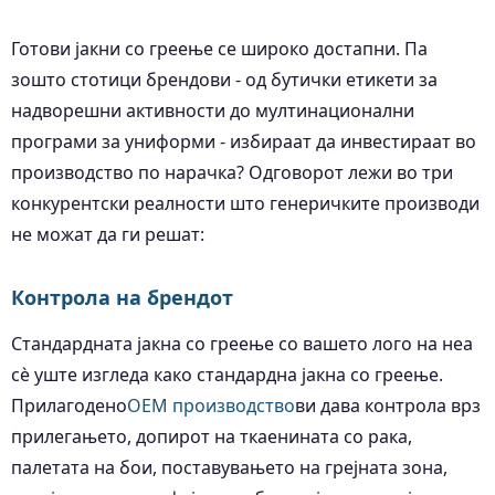
Готови јакни со греење се широко достапни. Па
зошто стотици брендови - од бутички етикети за
надворешни активности до мултинационални
програми за униформи - избираат да инвестираат во
производство по нарачка? Одговорот лежи во три
конкурентски реалности што генеричките производи
не можат да ги решат:
Контрола на брендот
Стандардната јакна со греење со вашето лого на неа
сè уште изгледа како стандардна јакна со греење.
Прилагодено
ОЕМ производство
ви дава контрола врз
прилегањето, допирот на ткаенината со рака,
палетата на бои, поставувањето на грејната зона,