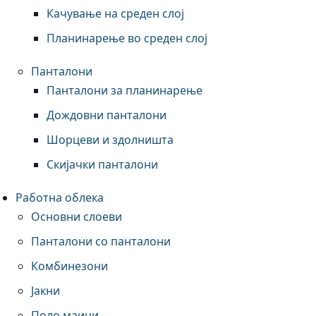
Качување на среден слој
Планинарење во среден слој
Панталони
Панталони за планинарење
Дождовни панталони
Шорцеви и здолништа
Скијачки панталони
Работна облека
Основни слоеви
Панталони со панталони
Комбинезони
Јакни
Поло маици