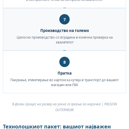
7
Производство на големо
Целосно производство со вградена и конечна проверка на
квалитетот
8
Пратка
Пакување, етикетирање во картонска кутија и транспорт до вашиот
магацин или FBA
8-фазен процес на развој на јакна со греење по нарачка | PASSION
OUTERWEAR
Технолошкиот пакет: вашиот најважен