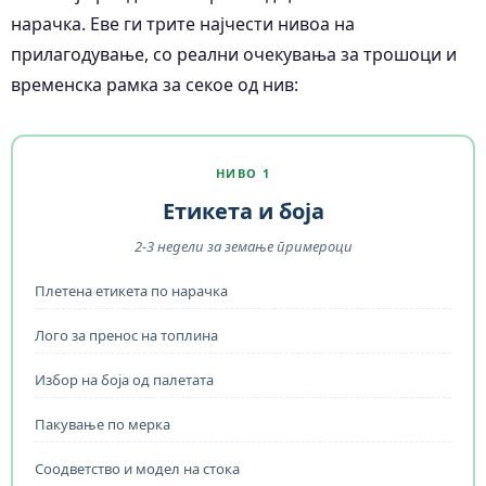
нарачка. Еве ги трите најчести нивоа на
прилагодување, со реални очекувања за трошоци и
временска рамка за секое од нив:
НИВО 1
Етикета и боја
2-3 недели за земање примероци
Плетена етикета по нарачка
Лого за пренос на топлина
Избор на боја од палетата
Пакување по мерка
Соодветство и модел на стока