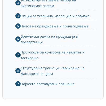
Технологија за греење: Избор на
3
вистинскиот систем
Опции за ткаенина, изолација и обвивка
4
Нивоа на брендирање и прилагодување
5
Временска рамка на продукција и
6
пресвртници
Протоколи за контрола на квалитет и
7
тестирање
Структура на трошоци: Разбирање на
8
факторите на цени
Најчесто поставувани прашања
?