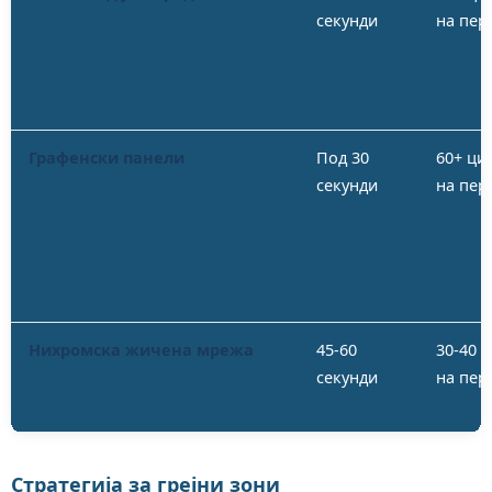
секунди
на пер
Графенски панели
Под 30
60+ ци
секунди
на пер
Нихромска жичена мрежа
45-60
30-40 
секунди
на пер
Стратегија за грејни зони