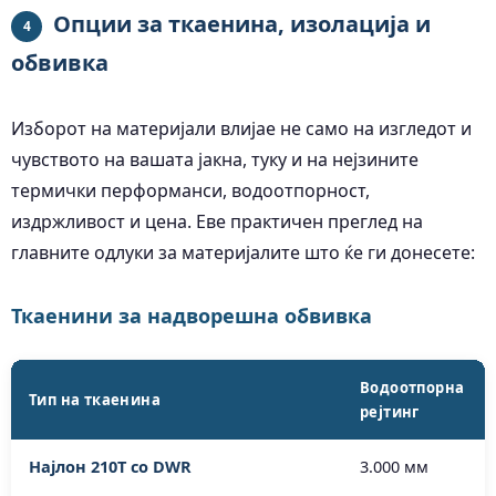
Опции за ткаенина, изолација и
4
обвивка
Изборот на материјали влијае не само на изгледот и
чувството на вашата јакна, туку и на нејзините
термички перформанси, водоотпорност,
издржливост и цена. Еве практичен преглед на
главните одлуки за материјалите што ќе ги донесете:
Ткаенини за надворешна обвивка
Водоотпорна
Тип на ткаенина
рејтинг
Најлон 210T со DWR
3.000 мм