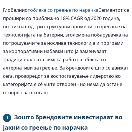
Глобалниот
облека со греење по нарачка
Сегментот се
прошири со приближно 18% CAGR од 2020 година,
поттикнат од три структурни промени: созревање на
технологијата на батерии, зголемена побарувачка на
потрошувачите за нослива технологија и програми
за корпоративни набавки што ја заменуваат
традиционалната зимска работна облека со
алтернативи за греење. За брендовите што се движат
сега, прозорецот за воспоставување лидерство во
категоријата е сè уште отворен - но нема да остане
отворен засекогаш.
Зошто брендовите инвестираат во
1
јакни со греење по нарачка