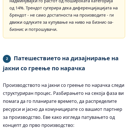
надминувајќи го растот од пошироката категорија
од 14%. Трендот сугерира дека диференцијацијата на
брендот - не само достапноста на производите - ги
движи одлуките за купување на ниво на бизнис-за-
бизнис и потрошувачи.
Патешествието на дизајнирање на
2
јакни со греење по нарачка
Производството на јакни со греење по нарачка следи
структуриран процес. Разбирањето на секоја фаза ви
помага да го планирате времето, да распределите
ресурси и јасно да комуницирате со вашиот партнер
за производство. Еве како изгледа патувањето од
концепт до прво производство: