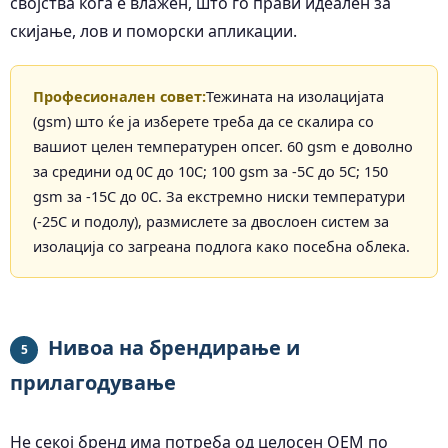
својства кога е влажен, што го прави идеален за
скијање, лов и поморски апликации.
Професионален совет:
Тежината на изолацијата
(gsm) што ќе ја изберете треба да се скалира со
вашиот целен температурен опсег. 60 gsm е доволно
за средини од 0C до 10C; 100 gsm за -5C до 5C; 150
gsm за -15C до 0C. За екстремно ниски температури
(-25C и подолу), размислете за двослоен систем за
изолација со загреана подлога како посебна облека.
Нивоа на брендирање и
5
прилагодување
Не секој бренд има потреба од целосен OEM по