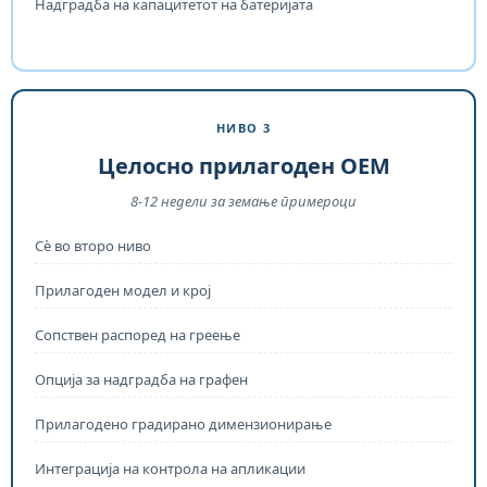
Надградба на капацитетот на батеријата
НИВО 3
Целосно прилагоден OEM
8-12 недели за земање примероци
Сè во второ ниво
Прилагоден модел и крој
Сопствен распоред на греење
Опција за надградба на графен
Прилагодено градирано димензионирање
Интеграција на контрола на апликации