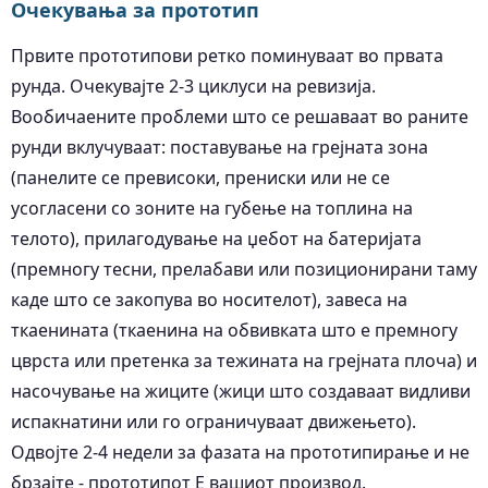
Очекувања за прототип
Првите прототипови ретко поминуваат во првата
рунда. Очекувајте 2-3 циклуси на ревизија.
Вообичаените проблеми што се решаваат во раните
рунди вклучуваат: поставување на грејната зона
(панелите се превисоки, прениски или не се
усогласени со зоните на губење на топлина на
телото), прилагодување на џебот на батеријата
(премногу тесни, прелабави или позиционирани таму
каде што се закопува во носителот), завеса на
ткаенината (ткаенина на обвивката што е премногу
цврста или претенка за тежината на грејната плоча) и
насочување на жиците (жици што создаваат видливи
испакнатини или го ограничуваат движењето).
Одвојте 2-4 недели за фазата на прототипирање и не
брзајте - прототипот Е вашиот производ.