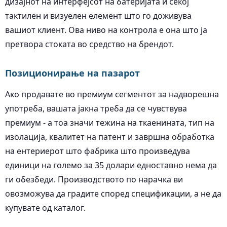
дизајнот на интерфејсот на батеријата и секој
тактилен и визуелен елемент што го доживува
вашиот клиент. Ова ниво на контрола е она што ја
претвора стоката во средство на брендот.
Позиционирање на пазарот
Ако продавате во премиум сегментот за надворешна
употреба, вашата јакна треба да се чувствува
премиум - а тоа значи тежина на ткаенината, тип на
изолација, квалитет на патент и завршна обработка
на ентериерот што фабрика што произведува
единици на големо за 35 долари едноставно нема да
ги обезбеди. Производството по нарачка ви
овозможува да градите според спецификации, а не да
купувате од каталог.