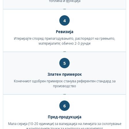
топлина и функција
4
Ревизија
Итерирајте според прилагодувањето, распоредот на греењето,
материјалите; обично 2-3 рунди
5
Златен примерок
Конечниот одобрен примерок станува референтен стандард за
производство
6
Пред-продукција
Мала серија (10-20 единици) за валидација на линијата за склопување
и контролните точки за контрола на квалитетот