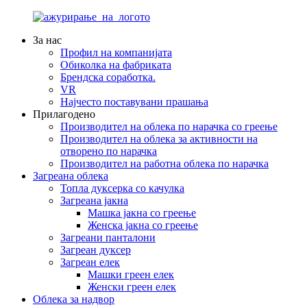
За нас
Профил на компанијата
Обиколка на фабриката
Брендска соработка.
VR
Најчесто поставувани прашања
Прилагодено
Производител на облека по нарачка со греење
Производител на облека за активности на
отворено по нарачка
Производител на работна облека по нарачка
Загреана облека
Топла дуксерка со качулка
Загреана јакна
Машка јакна со греење
Женска јакна со греење
Загреани панталони
Загреан дуксер
Загреан елек
Машки греен елек
Женски греен елек
Облека за надвор