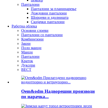
џемпер
Панталони
Панталони за планинарење
Дождовни панталони
Шорцеви и здолништа
Скијачки панталони
Работна облека
Основни слоеви
Панталони со панталони
Комбинезони
Јакни
Поло маици
Маици
Панталони
Краток
Дуксери
ВЕСТ
Oem&odm Надворешни производи
по нарачка...