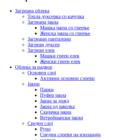
Загреана облека
Топла дуксерка со качулка
Загреана јакна
Машка јакна со греење
Женска јакна со греење
Загреани панталони
Загреан дуксер
Загреан елек
Машки греен елек
Женски греен елек
Облека за надвор
Основен слој
Активни основни слоеви
Јакни
Парки
Пуфер јакна
Јакна за дожд
Јакна од школка
Скијачка јакна
Ветробрански јакни
Среден слој
Руно
Средни слоеви на изолација