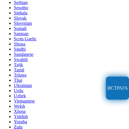
Serbian
Sesotho
Sinhala
Slovak
Slovenian
Somali
Samoan
Scots Gaelic
Shona
Sindhi
Sundanese
Swahili
Tajik
Tamil
Telugu
Thai
Ukrainian
ИСТРАГА
Urdu
Uzbek
Vietnamese
Welsh
Xhosa
Yiddish
Yoruba
Zulu