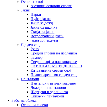
Основен слој
Активни основни слоеви
Јакни
Парки
Пуфер јакна
Јакна за дожд
Јакна од школка
Скијачка јакна
Ветробрански јакни
јакна со пердуви
Среден слој
Руно
Средни слоеви на изолација
џемпер
Среден слој за планинарење
СКИАНИЗАМ СРЕДЕН СЛОЈ
Качување на среден слој
Планинарење во среден слој
Панталони
Панталони за планинарење
Дождовни панталони
Шорцеви и здолништа
Скијачки панталони
Работна облека
Основни слоеви