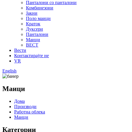
Панталони со панталони
Комбинезони
Јакни
Поло маици
Краток
Дуксери
Панталони
Маици
ВЕСТ
Вести
Контактирајте не
VR
English
Маици
Дома
Производи
Работна облека
Маици
Категории