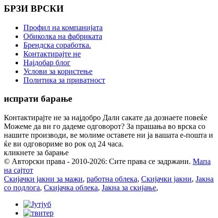
БРЗИ ВРСКИ
Профил на компанијата
Обиколка на фабриката
Брендска соработка.
Контактирајте не
Најдобар блог
Услови за користење
Политика за приватност
испрати барање
Контактирајте не за најдобро Дали сакате да дознаете повеќе
Можеме да ви го дадеме одговорот? За прашања во врска со
нашите производи, ве молиме оставете ни ја вашата е-пошта и
ќе ви одговориме во рок од 24 часа.
кликнете за барање
© Авторски права - 2010-2026: Сите права се задржани.
Мапа
на сајтот
Скијачки јакни за мажи
,
работна облека
,
Скијачки јакни
,
Јакна
со подлога
,
Скијачка облека
,
Јакна за скијање
,