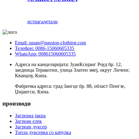
истрага
детали
Email: susan@passion-clothing.com
Телефон: 0086-15060605335
WhatsApp: 008615060605335
Адреса на канцеларијата: ЈуанКсијанг Роуд бр. 12,
заедница Теракотни, улица Златен змеј, округ Личенг,
Кванџоу, Кина.
Фабричка адреса: град Јангце бр. 88, област Пенгзе,
Џијангси, Кина.
производи
Загреана јакна
Загреан елек
Загреан дуксер
Топла дуксерка со качулка