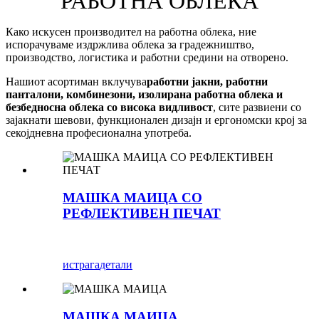
РАБОТНА ОБЛЕКА
Како искусен производител на работна облека, ние
испорачуваме издржлива облека за градежништво,
производство, логистика и работни средини на отворено.
Нашиот асортиман вклучува
работни јакни, работни
панталони, комбинезони, изолирана работна облека и
безбедносна облека со висока видливост
, сите развиени со
зајакнати шевови, функционален дизајн и ергономски крој за
секојдневна професионална употреба.
МАШКА МАИЦА СО
РЕФЛЕКТИВЕН ПЕЧАТ
истрага
детали
МАШКА МАИЦА